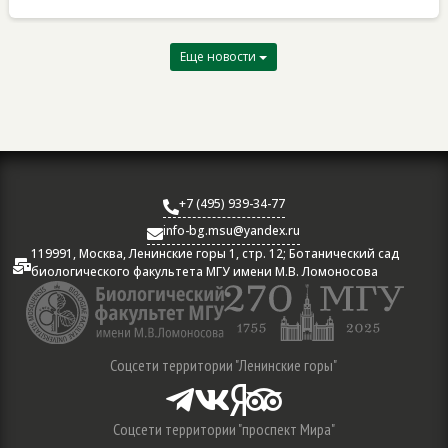
Еще новости
+7 (495) 939-34-77

info-bg.msu@yandex.ru

119991, Москва, Ленинские горы 1, стр. 12; Ботанический сад

биологического факультета МГУ имени М.В. Ломоносова
Соцсети территории "Ленинские горы"




Соцсети территории "проспект Мира"