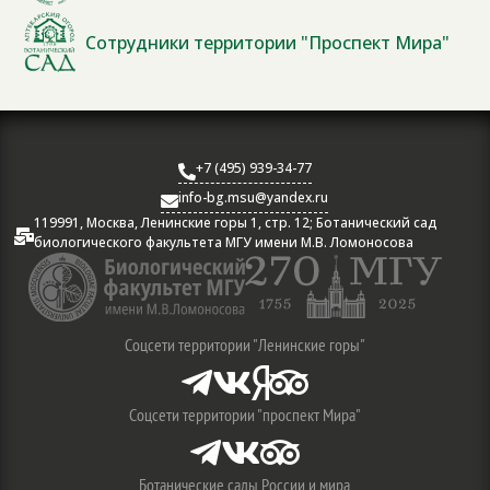
Сотрудники территории "Проспект Мира"
+7 (495) 939-34-77

info-bg.msu@yandex.ru

119991, Москва, Ленинские горы 1, стр. 12; Ботанический сад

биологического факультета МГУ имени М.В. Ломоносова
Соцсети территории "Ленинские горы"




Соцсети территории "проспект Мира"



Ботанические сады России и мира