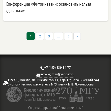
Конференция «Фитоинвазии: остановить нельзя
сдаваться»
1
2
3
…
5
›
+7 (495) 939-34-77

info-bg.msu@yandex.ru

119991, Москва, Ленинские горы 1, стр. 12; Ботанический сад

биологического факультета МГУ имени М.В. Ломоносова
Соцсети территории "Ленинские горы"