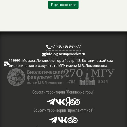
Еще новости
+7 (495) 939-34-77

info-bg.msu@yandex.ru

119991, Москва, Ленинские горы 1, стр. 12; Ботанический сад

биологического факультета МГУ имени М.В. Ломоносова
Соцсети территории "Ленинские горы"




Соцсети территории "проспект Мира"


