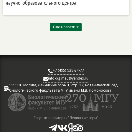
научно-образовательного центра
Еще новости
+7 (495) 939-34-77

info-bg.msu@yandex.ru

119991, Москва, Ленинские горы 1, стр. 12; Ботанический сад

биологического факультета МГУ имени М.В. Ломоносова
Соцсети территории "Ленинские горы"



